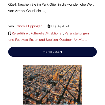
Güell: Tauchen Sie im Park Güell in die wunderliche Welt
von Antoni Gaudí ein. […]
von
Francois Eppinger
08/07/2024
Reiseführer
,
Kulturelle Attraktionen
,
Veranstaltungen
und Festivals
,
Essen und Speisen
,
Outdoor-Aktivitäten
MEHR LESEN