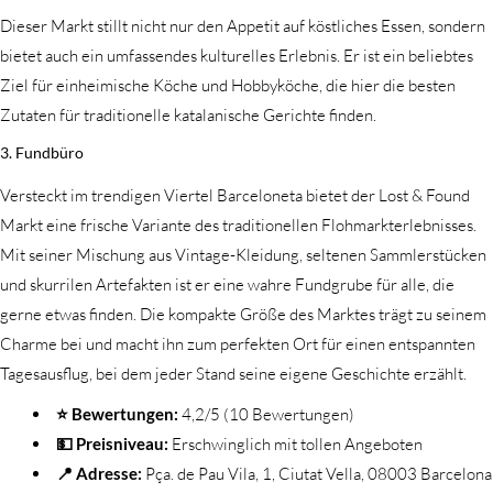
Dieser Markt stillt nicht nur den Appetit auf köstliches Essen, sondern
bietet auch ein umfassendes kulturelles Erlebnis. Er ist ein beliebtes
Ziel für einheimische Köche und Hobbyköche, die hier die besten
Zutaten für traditionelle katalanische Gerichte finden.
3. Fundbüro
Versteckt im trendigen Viertel Barceloneta bietet der Lost & Found
Markt eine frische Variante des traditionellen Flohmarkterlebnisses.
Mit seiner Mischung aus Vintage-Kleidung, seltenen Sammlerstücken
und skurrilen Artefakten ist er eine wahre Fundgrube für alle, die
gerne etwas finden. Die kompakte Größe des Marktes trägt zu seinem
Charme bei und macht ihn zum perfekten Ort für einen entspannten
Tagesausflug, bei dem jeder Stand seine eigene Geschichte erzählt.
⭐ Bewertungen:
4,2/5 (10 Bewertungen)
💵 Preisniveau:
Erschwinglich mit tollen Angeboten
📍 Adresse:
Pça. de Pau Vila, 1, Ciutat Vella, 08003 Barcelona