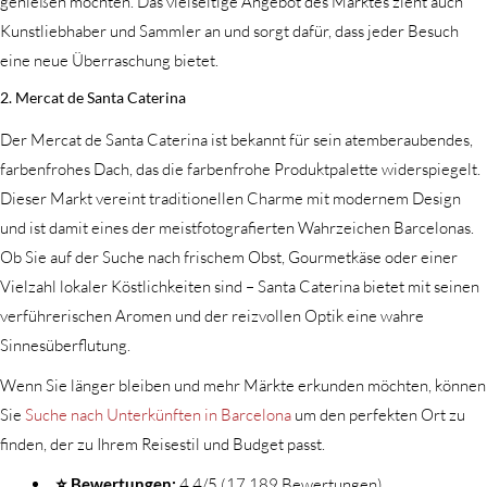
genießen möchten. Das vielseitige Angebot des Marktes zieht auch
Kunstliebhaber und Sammler an und sorgt dafür, dass jeder Besuch
eine neue Überraschung bietet.
2. Mercat de Santa Caterina
Der Mercat de Santa Caterina ist bekannt für sein atemberaubendes,
farbenfrohes Dach, das die farbenfrohe Produktpalette widerspiegelt.
Dieser Markt vereint traditionellen Charme mit modernem Design
und ist damit eines der meistfotografierten Wahrzeichen Barcelonas.
Ob Sie auf der Suche nach frischem Obst, Gourmetkäse oder einer
Vielzahl lokaler Köstlichkeiten sind – Santa Caterina bietet mit seinen
verführerischen Aromen und der reizvollen Optik eine wahre
Sinnesüberflutung.
Wenn Sie länger bleiben und mehr Märkte erkunden möchten, können
Sie
Suche nach Unterkünften in Barcelona
um den perfekten Ort zu
finden, der zu Ihrem Reisestil und Budget passt.
⭐ Bewertungen:
4,4/5 (17.189 Bewertungen)