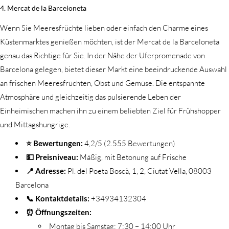
4. Mercat de la Barceloneta
Wenn Sie Meeresfrüchte lieben oder einfach den Charme eines
Küstenmarktes genießen möchten, ist der Mercat de la Barceloneta
genau das Richtige für Sie. In der Nähe der Uferpromenade von
Barcelona gelegen, bietet dieser Markt eine beeindruckende Auswahl
an frischen Meeresfrüchten, Obst und Gemüse. Die entspannte
Atmosphäre und gleichzeitig das pulsierende Leben der
Einheimischen machen ihn zu einem beliebten Ziel für Frühshopper
und Mittagshungrige.
⭐ Bewertungen:
4,2/5 (2.555 Bewertungen)
💵 Preisniveau:
Mäßig, mit Betonung auf Frische
📍 Adresse:
Pl. del Poeta Boscà, 1, 2, Ciutat Vella, 08003
Barcelona
📞 Kontaktdetails:
+34934132304
⏰ Öffnungszeiten:
Montag bis Samstag: 7:30 – 14:00 Uhr