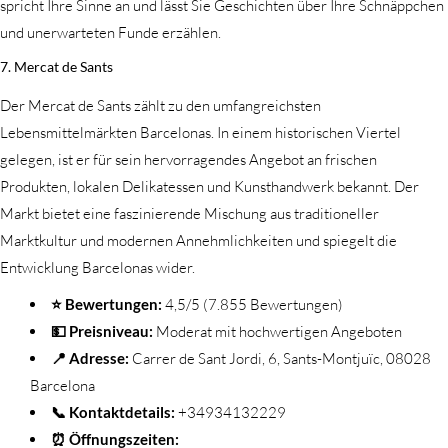
spricht Ihre Sinne an und lässt Sie Geschichten über Ihre Schnäppchen
und unerwarteten Funde erzählen.
7. Mercat de Sants
Der Mercat de Sants zählt zu den umfangreichsten
Lebensmittelmärkten Barcelonas. In einem historischen Viertel
gelegen, ist er für sein hervorragendes Angebot an frischen
Produkten, lokalen Delikatessen und Kunsthandwerk bekannt. Der
Markt bietet eine faszinierende Mischung aus traditioneller
Marktkultur und modernen Annehmlichkeiten und spiegelt die
Entwicklung Barcelonas wider.
⭐ Bewertungen:
4,5/5 (7.855 Bewertungen)
💵 Preisniveau:
Moderat mit hochwertigen Angeboten
📍 Adresse:
Carrer de Sant Jordi, 6, Sants-Montjuïc, 08028
Barcelona
📞 Kontaktdetails:
+34934132229
⏰ Öffnungszeiten: