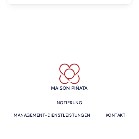
Unterkunft zurück.
Ein reibungsloser, unabhängiger Aufenthalt im Maison Piñata
Maison Piñata verwaltet eine sorgfältig ausgewählte Palette
von Apartments in ganz Barcelona für Gäste, die Wert auf
Komfort, Unabhängigkeit und einen gut organisierten
Aufenthalt legen.
Vor der Anreise erledigen Gäste online einige Formalitäten,
wie die Zahlung der Kurtaxe, die Vorautorisierung der
Kaution und die Identitätsregistrierung. Anreiseinformationen
mit visueller Anleitung werden vorab zugesendet, um einen
reibungslosen und selbstständigen Check-in zu gewährleisten.
NOTIERUNG
Unser Team steht Ihnen täglich zur Verfügung, um Ihnen bei
MANAGEMENT-DIENSTLEISTUNGEN
KONTAKT
praktischen Fragen oder Empfehlungen vor Ort behilflich zu
sein.
Gut zu wissen vor der Buchung