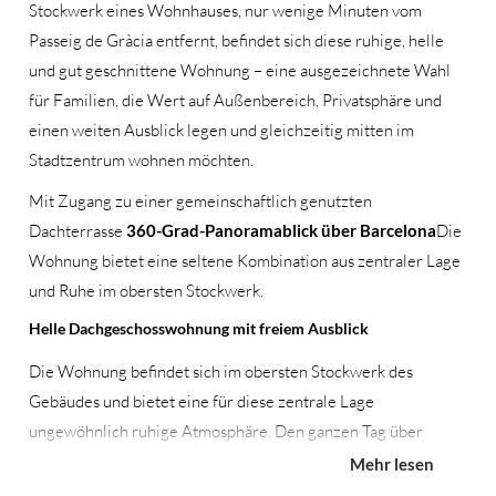
Stockwerk eines Wohnhauses, nur wenige Minuten vom
Passeig de Gràcia entfernt, befindet sich diese ruhige, helle
und gut geschnittene Wohnung – eine ausgezeichnete Wahl
für Familien, die Wert auf Außenbereich, Privatsphäre und
einen weiten Ausblick legen und gleichzeitig mitten im
Stadtzentrum wohnen möchten.
Mit Zugang zu einer gemeinschaftlich genutzten
Dachterrasse
360-Grad-Panoramablick über Barcelona
Die
Wohnung bietet eine seltene Kombination aus zentraler Lage
und Ruhe im obersten Stockwerk.
Helle Dachgeschosswohnung mit freiem Ausblick
Die Wohnung befindet sich im obersten Stockwerk des
Gebäudes und bietet eine für diese zentrale Lage
ungewöhnlich ruhige Atmosphäre. Den ganzen Tag über
durchfluten natürliches Licht die Wohnräume, und die erhöhte
Mehr lesen
Lage sorgt für Privatsphäre und reduziert den Straßenlärm.