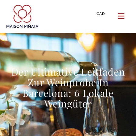
CAD
Der Ultimative Leitfaden
Zur Weinprobe In
Barcelona: 6 Lokale
Weingüter