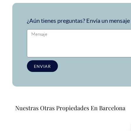
Uno de los puntos fuertes de este apartamento familiar
privada
¿Aún tienes preguntas? Envía un mensaje a
Ofrece un espacio al aire libre para disfrutar de
tranquilidad después de un día en la ciudad. El apartamen
un ambiente tranquilo que muchas familias aprecian.
ENVIAR
Nuestras Otras Propiedades En Barcelona
Ubicación: Cerca del Camp Nou, bien comunicad
Situado en
Les Corts
El apartamento se encuentra a poca 