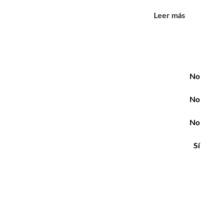
Leer más
buidos
:
 niños o uso compartido
No
omodidad, el almacenamiento y la practicidad. Dos baños
No
 diarias sean fáciles y libres de estrés, especialmente para
No
Sí
s y largas, con electrodomésticos modernos, amplio espacio
añanas rápidas o comidas informales. Tanto si planea
na facilita el día a día familiar.