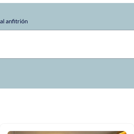
 cerca del Camp Nou de Barcelona es su
terraza
l anfitrión
l aire fresco, desayunar o disfrutar de un momento de
to da a una tranquila calle residencial, lo que contribuye a
o con Barcelona
distancia a pie del Camp Nou y está rodeado de cafeterías,