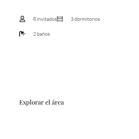
8 invitados
3 dormitorios
2 baños
Explorar el área