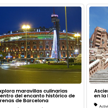
xplora maravillas culinarias
Ascie
entro del encanto histórico de
en la
renas de Barcelona
Activ