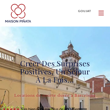
GOUJAT
Créer Des Surprises
Positives, Un Séjour
À La Fois...
Locations de courte durée à Barcelone
★★★★★
Très bien noté par plus de 200 clients