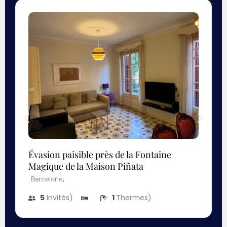
Évasion paisible près de la Fontaine
Magique de la Maison Piñata
,
Barcelone
5
Invités)
1
Thermes)